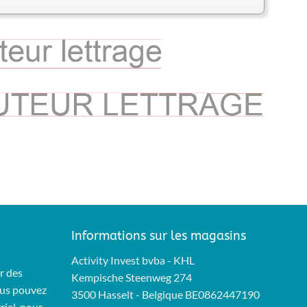
Informations sur les magasins
Activity Invest bvba - KHL
r des
Kempische Steenweg 274
Vous pouvez
3500 Hasselt - Belgique BE0862447190
riel, nous