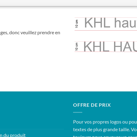
uges, donc veuillez prendre en
OFFRE DE PRIX
Pour vos propres logos ou pou
textes de plus grande taille. 
n du produit
toujours nous envoyer un cour