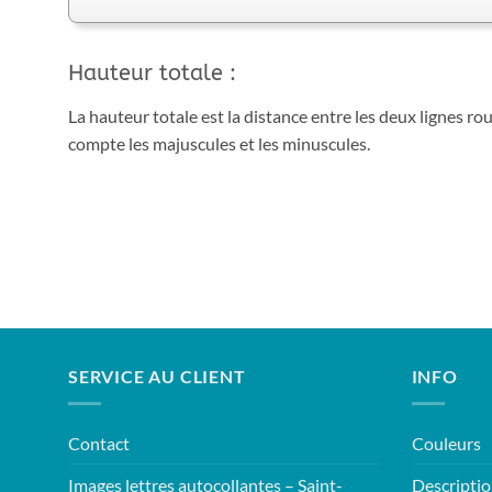
Hauteur totale :
La hauteur totale est la distance entre les deux lignes ro
compte les majuscules et les minuscules.
SERVICE AU CLIENT
INFO
Contact
Couleurs
Images lettres autocollantes – Saint-
Descriptio