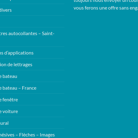
vous ferons une offre sans en
divers
tres autocollantes – Saint-
ns d’applications
ion de lettrages
e bateau
e bateau – France
e fenêtre
e voiture
ural
hésives – Flèches – Images