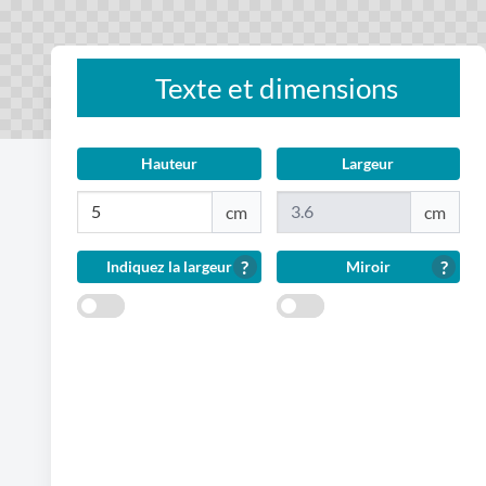
Texte et dimensions
Hauteur
Largeur
?
?
Indiquez la largeur
Miroir
Indiquez
Miroir
la
largeur