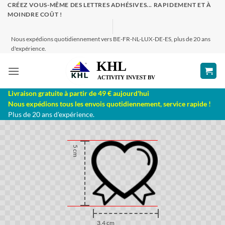
Passer
CRÉEZ VOUS-MÊME DES LETTRES ADHÉSIVES... RAPIDEMENT ET À
MOINDRE COÛT !
au
contenu
Nous expédions quotidiennement vers BE-FR-NL-LUX-DE-ES, plus de 20 ans
d'expérience.
Livraison gratuite à partir de 49 € aujourd'hui
Nous expédions tous les envois quotidiennement, service rapide !
Plus de 20 ans d'expérience.
5 cm
3.4 cm