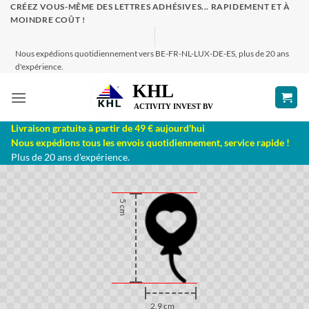
Passer
CRÉEZ VOUS-MÊME DES LETTRES ADHÉSIVES... RAPIDEMENT ET À
MOINDRE COÛT !
au
contenu
Nous expédions quotidiennement vers BE-FR-NL-LUX-DE-ES, plus de 20 ans
d'expérience.
Livraison gratuite à partir de 49 € aujourd'hui
Nous expédions tous les envois quotidiennement, service rapide !
Plus de 20 ans d'expérience.
5 cm
2.9 cm