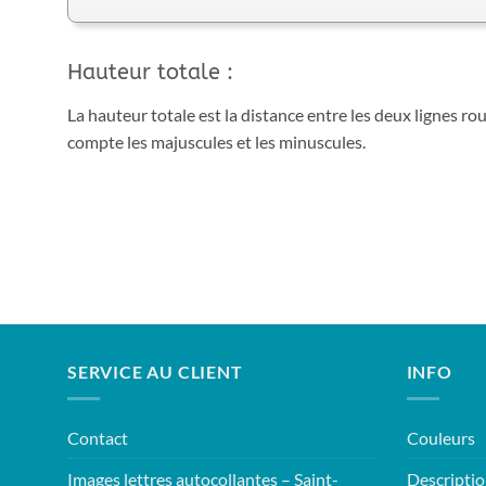
Hauteur totale :
La hauteur totale est la distance entre les deux lignes ro
compte les majuscules et les minuscules.
SERVICE AU CLIENT
INFO
Contact
Couleurs
Images lettres autocollantes – Saint-
Descriptio