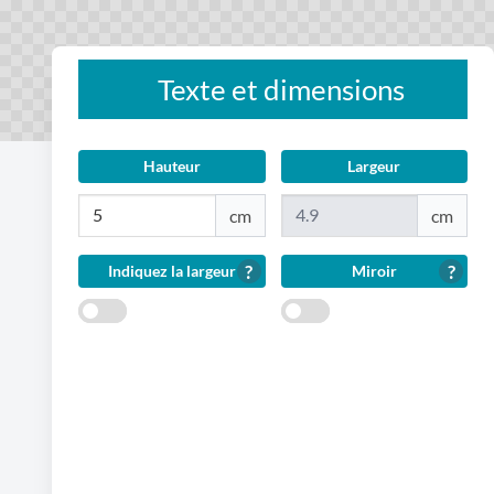
Texte et dimensions
Hauteur
Largeur
?
?
Indiquez la largeur
Miroir
Indiquez
Miroir
la
largeur