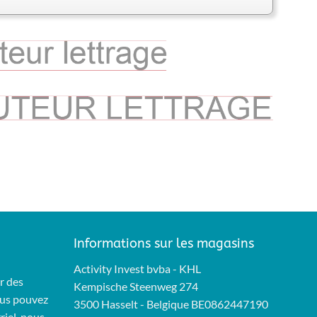
Informations sur les magasins
Activity Invest bvba - KHL
r des
Kempische Steenweg 274
Vous pouvez
3500 Hasselt - Belgique BE0862447190
riel, nous