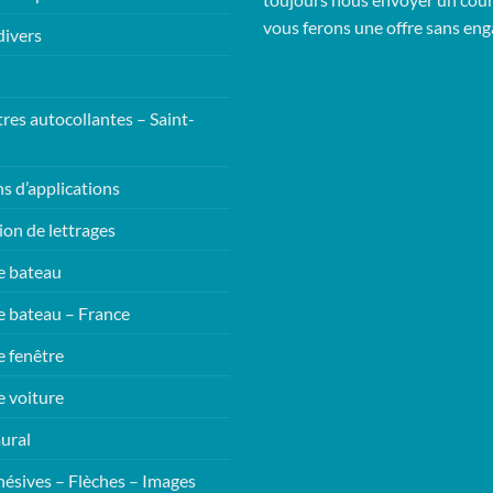
vous ferons une offre sans en
divers
tres autocollantes – Saint-
ns d’applications
ion de lettrages
e bateau
e bateau – France
e fenêtre
e voiture
ural
hésives – Flèches – Images