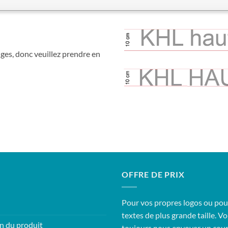
uges, donc veuillez prendre en
OFFRE DE PRIX
Pour vos propres logos ou pou
textes de plus grande taille. 
n du produit
toujours nous envoyer un cour