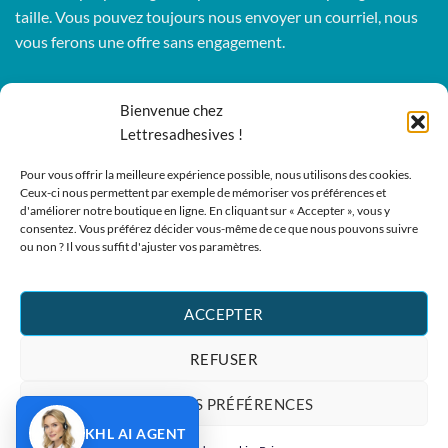
taille. Vous pouvez toujours nous envoyer un courriel, nous
vous ferons une offre sans engagement.
Bienvenue chez
Informations sur les magasins
Lettresadhesives !
Activity Invest bvba - KHL
Kempische Steenweg 274
Pour vous offrir la meilleure expérience possible, nous utilisons des cookies.
Ceux-ci nous permettent par exemple de mémoriser vos préférences et
3500 Hasselt - Belgique BE0862447190
d'améliorer notre boutique en ligne. En cliquant sur « Accepter », vous y
Téléphone :
+32 11 261499
consentez. Vous préférez décider vous-même de ce que nous pouvons suivre
ou non ? Il vous suffit d'ajuster vos paramètres.
E-mail:
sales@lettresadhesives.be
ACCEPTER
REFUSER
Visa
MasterCard
Cash
Bancontact
Bank
Credit
IDeal
FAQ
CONTACT
On
Transfer
Card
VOIR LES PRÉFÉRENCES
Delivery
Copyright 2026 ©
Activity Invest BV - KHL
KHL AI AGENT
Français : Lettresadhesives.be