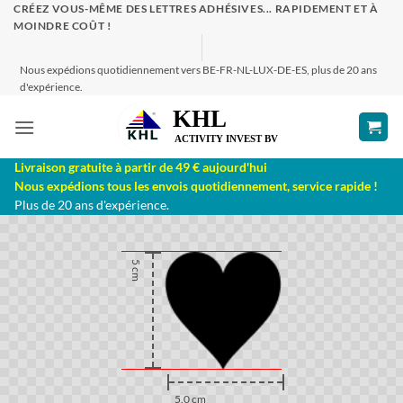
Passer
CRÉEZ VOUS-MÊME DES LETTRES ADHÉSIVES... RAPIDEMENT ET À
MOINDRE COÛT !
au
contenu
Nous expédions quotidiennement vers BE-FR-NL-LUX-DE-ES, plus de 20 ans
d'expérience.
Livraison gratuite à partir de 49 € aujourd'hui
Nous expédions tous les envois quotidiennement, service rapide !
Plus de 20 ans d'expérience.
5 cm
5.0 cm