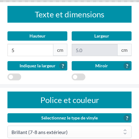
Texte et dimensions
Hauteur
Largeur
?
?
Indiquez la largeur
Miroir
Indiquez
Miroir
la
largeur
Police et couleur
?
Sélectionnez le type de vinyle