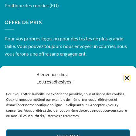
Politique des cookies (EU)
OFFRE DE PRIX
Pour vos propres logos ou pour des textes de plus grande
taille. Vous pouvez toujours nous envoyer un courriel, nous
vous ferons une offre sans engagement.
Bienvenue chez
Informations sur les magasins
Lettresadhesives !
Activity Invest bvba - KHL
Kempische Steenweg 274
Pour vous offrir la meilleure expérience possible, nous utilisons des cookies.
Ceux-ci nous permettent par exemple de mémoriser vos préférences et
3500 Hasselt - Belgique BE0862447190
d'améliorer notre boutique en ligne. En cliquant sur « Accepter », vous y
Téléphone :
+32 11 261499
consentez. Vous préférez décider vous-même de ce que nous pouvons suivre
ou non ? Il vous suffit d'ajuster vos paramètres.
E-mail:
sales@lettresadhesives.be