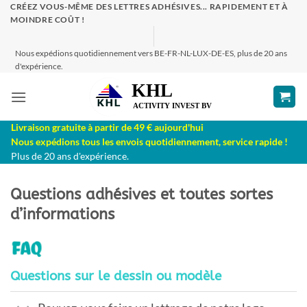
Passer
CRÉEZ VOUS-MÊME DES LETTRES ADHÉSIVES... RAPIDEMENT ET À
MOINDRE COÛT !
au
contenu
Nous expédions quotidiennement vers BE-FR-NL-LUX-DE-ES, plus de 20 ans
d'expérience.
Livraison gratuite à partir de 49 € aujourd'hui
Nous expédions tous les envois quotidiennement, service rapide !
Plus de 20 ans d'expérience.
Questions adhésives et toutes sortes
d’informations
Questions sur le dessin ou modèle